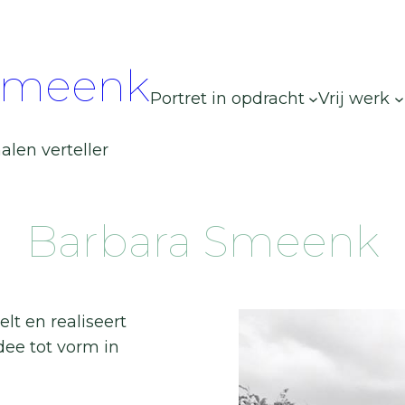
Smeenk
Portret in opdracht
Vrij werk
alen verteller
Barbara Smeenk
lt en realiseert
dee tot vorm in