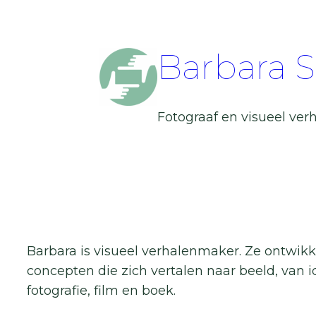
Ga
naar
de
Barbara 
inhoud
Fotograaf en visueel verh
Barbara is visueel verhalenmaker. Ze ontwikke
concepten die zich vertalen naar beeld, van i
fotografie, film en boek.